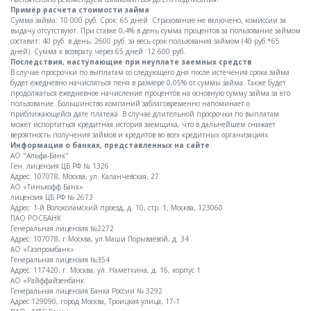
Пример расчета стоимости займа
Сумма займа: 10 000 руб. Срок: 65 дней. Страхование не включено, комиссии за
выдачу отсутствуют. При ставке 0,4% в день сумма процентов за пользование займом
составит: 40 руб. в день; 2600 руб. за весь срок пользования займом (40 руб.*65
дней). Сумма к возврату через 65 дней: 12 600 руб.
Последствия, наступающие при неуплате заемных средств
В случае просрочки по выплатам со следующего дня после истечения срока займа
будет ежедневно начисляться пеня в размере 0,05% от суммы займа. Также будет
продолжаться ежедневное начисление процентов на основную сумму займа за его
пользование. Большинство компаний заблаговременно напоминает о
приближающейся дате платежа. В случае длительной просрочки по выплатам
может испортиться кредитная история заемщика, что в дальнейшем снижает
вероятность получения займов и кредитов во всех кредитных организациях.
Информация о банках, представленных на сайте
АО "Альфа-Банк"
Ген. лицензия ЦБ РФ № 1326
Адрес: 107078, Москва, ул. Каланчевская, 27
АО «Тинькофф Банк»
лицензия ЦБ РФ № 2673
Адрес: 1-й Волоколамский проезд, д. 10, стр. 1, Москва, 123060
ПАО РОСБАНК
Генеральная лицензия №2272
Адрес: 107078, г.Москва, ул.Маши Порываевой, д. 34
АО «Газпромбанк»
Генеральная лицензия №354
Адрес: 117420, г. Москва, ул. Наметкина, д. 16, корпус 1
АО «Райффайзенбанк
Генеральная лицензия Банка России № 3292
Адрес:129090, город Москва, Троицкая улица, 17-1