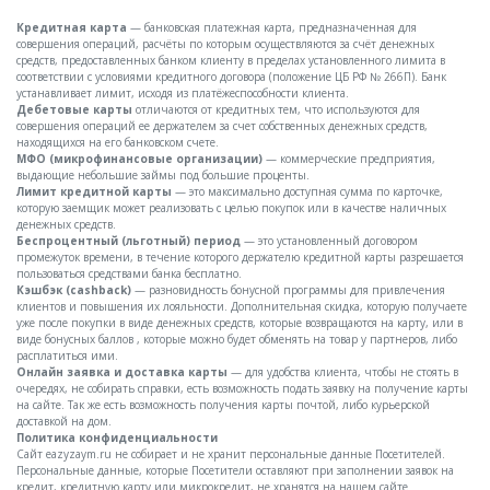
Кредитная карта
— банковская платежная карта, предназначенная для
совершения операций, расчёты по которым осуществляются за счёт денежных
средств, предоставленных банком клиенту в пределах установленного лимита в
соответствии с условиями кредитного договора (положение ЦБ РФ № 266П). Банк
устанавливает лимит, исходя из платёжеспособности клиента.
Дебетовые карты
отличаются от кредитных тем, что используются для
совершения операций ее держателем за счет собственных денежных средств,
находящихся на его банковском счете.
МФО (микрофинансовые организации)
— коммерческие предприятия,
выдающие небольшие займы под большие проценты.
Лимит кредитной карты
— это максимально доступная сумма по карточке,
которую заемщик может реализовать с целью покупок или в качестве наличных
денежных средств.
Беспроцентный (льготный) период
— это установленный договором
промежуток времени, в течение которого держателю кредитной карты разрешается
пользоваться средствами банка бесплатно.
Кэшбэк (cashback)
— разновидность бонусной программы для привлечения
клиентов и повышения их лояльности. Дополнительная скидка, которую получаете
уже после покупки в виде денежных средств, которые возвращаются на карту, или в
виде бонусных баллов , которые можно будет обменять на товар у партнеров, либо
расплатиться ими.
Онлайн заявка и доставка карты
— для удобства клиента, чтобы не стоять в
очередях, не собирать справки, есть возможность подать заявку на получение карты
на сайте. Так же есть возможность получения карты почтой, либо курьерской
доставкой на дом.
Политика конфиденциальности
Сайт eazyzaym.ru не собирает и не хранит персональные данные Посетителей.
Персональные данные, которые Посетители оставляют при заполнении заявок на
кредит, кредитную карту или микрокредит, не хранятся на нашем сайте