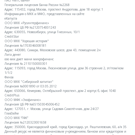
ПАО «МТС-Банк»
Генеральная лицензия Банка России №2268
Адрес: 115432, город Москва, проспект Андропова, дом 18 корпус 1
Информация о МКК и МФО, представленных на сайте
еКапуста
ООО МКК «Русинтерфинанс»
Лицензия ЦБ РФ №2120754001243
Адрес: 630055, Новосибирск, улица Гнесиных, 10/1
CreditStar
ООО МКК "Хорошая история"
Лицензия №1703046008181
Адрес: 443080, Самара, Московское шоссе, дом 43, помещение 2н
Лига денег
ооо мкк джет мани микрофинанс
Лицензия № 2110150000301
Адрес: 115093, город Москва, Люсиновская улица, дом 36 строение 2, эт/пом/ком
1/1/2
Финза
ООО МКК "Сибирский капитал"
Лицензия №0001890 от 03.05.2012
Адрес: 650066, Кемерово, Октябрьский проспект, дом 2 корпус б, офис 1040
CreditPlus
ООО МФК «Экофинанс»
Лицензия ЦБ РФ №651503045006452
Адрес: 127051, г. Москва, улица Садовая-Самотёчная, дом 24/27
ГлавЗайм
ООО МКК “ГФК”
Лицензия №2120323001658
Адрес: 350000, Краснодарский край, город Краснодар, ул. Рашпилевская, 60, а/я 35
Данный ресурс не является финансовым учреждением, банком или кредитором и