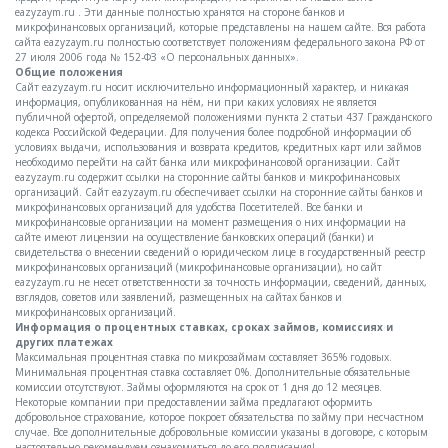
eazyzaym.ru . Эти данные полностью хранятся на стороне банков и
микрофинансовых организаций, которые представлены на нашем сайте. Вся работа
сайта eazyzaym.ru полностью соответствует положениям федерального закона РФ от
27 июля 2006 года № 152-ФЗ «О персональных данных».
Общие положения
Сайт eazyzaym.ru носит исключительно информационный характер, и никакая
информация, опубликованная на нём, ни при каких условиях не является
публичной офертой, определяемой положениями пункта 2 статьи 437 Гражданского
кодекса Российской Федерации. Для получения более подробной информации об
условиях выдачи, использования и возврата кредитов, кредитных карт или займов
необходимо перейти на сайт банка или микрофинансовой организации. Сайт
eazyzaym.ru содержит ссылки на сторонние сайты банков и микрофинансовых
организаций. Сайт eazyzaym.ru обеспечивает ссылки на сторонние сайты банков и
микрофинансовых организаций для удобства Посетителей. Все банки и
микрофинансовые организации на момент размещения о них информации на
сайте имеют лицензии на осуществление банковских операций (банки) и
свидетельства о внесении сведений о юридическом лице в государственный реестр
микрофинансовых организаций (микрофинансовые организации), но сайт
eazyzaym.ru не несет ответственности за точность информации, сведений, данных,
взглядов, советов или заявлений, размещенных на сайтах банков и
микрофинансовых организаций.
Информация о процентных ставках, сроках займов, комиссиях и
других платежах
Максимальная процентная ставка по микрозаймам составляет 365% годовых.
Минимальная процентная ставка составляет 0%. Дополнительные обязательные
комиссии отсутствуют. Займы оформляются на срок от 1 дня до 12 месяцев.
Некоторые компании при предоставлении займа предлагают оформить
добровольное страхование, которое покроет обязательства по займу при несчастном
случае. Все дополнительные добровольные комиссии указаны в договоре, с которым
настоятельно рекомендуем ознакомиться до его подписания!